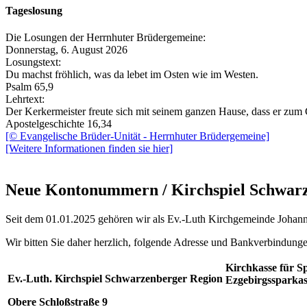
Tageslosung
Die Losungen der Herrnhuter Brüdergemeine:
Donnerstag, 6. August 2026
Losungstext:
Du machst fröhlich, was da lebet im Osten wie im Westen.
Psalm 65,9
Lehrtext:
Der Kerkermeister freute sich mit seinem ganzen Hause, dass er zu
Apostelgeschichte 16,34
[© Evangelische Brüder-Unität - Herrnhuter Brüdergemeine]
[Weitere Informationen finden sie hier]
Neue Kontonummern / Kirchspiel Schwar
Seit dem 01.01.2025 gehören wir als Ev.-Luth Kirchgemeinde Johan
Wir bitten Sie daher herzlich, folgende Adresse und Bankverbindung
Kirchkasse für 
Ev.-Luth. Kirchspiel Schwarzenberger Region
Ezgebirgssparkas
Obere Schloßstraße 9